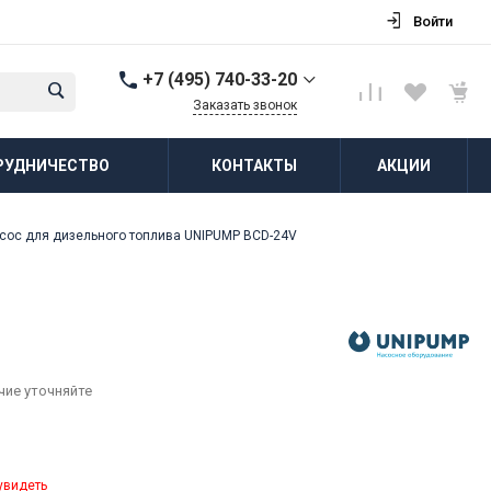
Войти
+7 (495) 740-33-20
Заказать звонок
+7 (495) 740-33-20
РУДНИЧЕСТВО
КОНТАКТЫ
АКЦИИ
г. Балашиха, д.
Соболиха, ул.
Новослободская, д.55,
к.1
сос для дизельного топлива UNIPUMP BCD-24V
Пн-Пт: 8:00-18:00 Cб-Вс:
Выходной
zakaz@vodovorot-opt.ru
чие уточняйте
увидеть