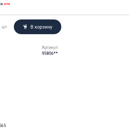
сь
или
В корзину
шт.
Артикул
95806**
565