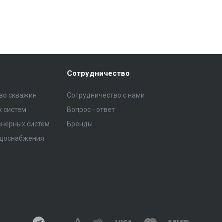
Сотрудничество
тво скважин
Сотрудничество с нами
 систем
Вопрос - ответ
нерных систем
Бренды
одоснабжения