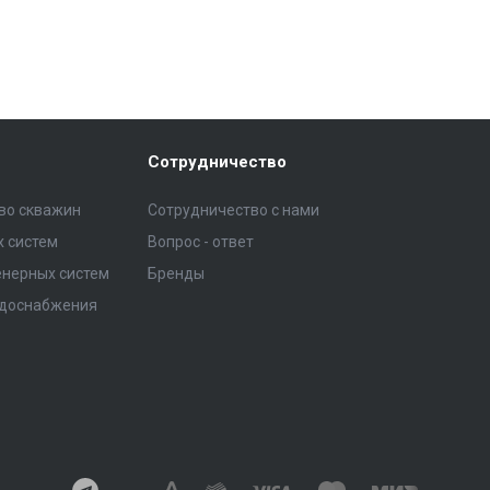
Сотрудничество
тво скважин
Сотрудничество с нами
 систем
Вопрос - ответ
нерных систем
Бренды
одоснабжения