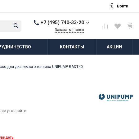
Войти
+7 (495) 740-33-20
Заказать звонок
+7 (495) 740-33-20
РУДНИЧЕСТВО
КОНТАКТЫ
АКЦИИ
г. Балашиха, д.
Соболиха, ул.
Новослободская, д.55,
к.1
сос для дизельного топлива UNIPUMP BADT40
Пн-Пт: 8:00-18:00 Cб-Вс:
Выходной
zakaz@vodovorot-opt.ru
чие уточняйте
увидеть