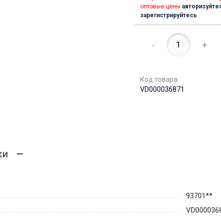
оптовые цены
авторизуйте
зарегистрируйтесь
-
+
Код товара
VD000036871
ки
93701**
VD000036