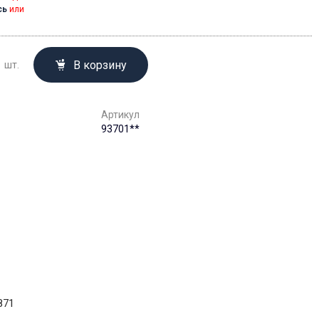
сь
или
В корзину
шт.
Артикул
93701**
871