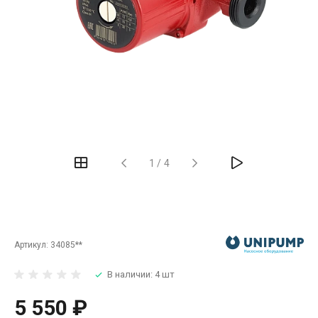
‹
›
1
/
4
Артикул:
34085**
В наличии: 4 шт
5 550 ₽