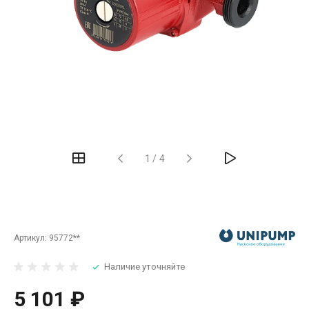
‹
›
1
/
4
Артикул:
95772**
Наличие уточняйте
5 101 ₽