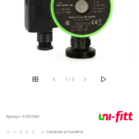
‹
›
1
/
3
Артикул:
918E2580
Наличие уточняйте