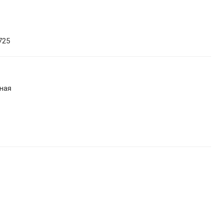
725
ная