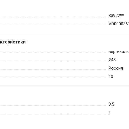
83922**
VD000036
актеристики
вертикаль
245
Россия
10
3,5
1