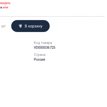
увидеть
сь
или
В корзину
шт.
Код товара
VD000036725
Страна
Россия