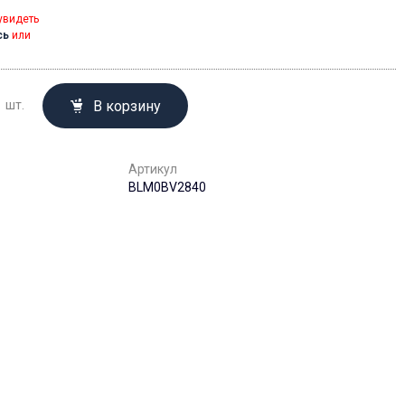
увидеть
сь
или
В корзину
шт.
Артикул
BLM0BV2840