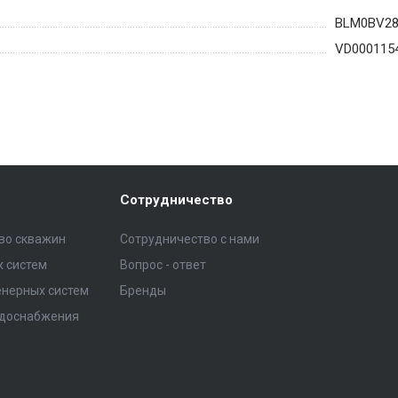
BLM0BV28
VD000115
Сотрудничество
тво скважин
Сотрудничество с нами
 систем
Вопрос - ответ
нерных систем
Бренды
одоснабжения