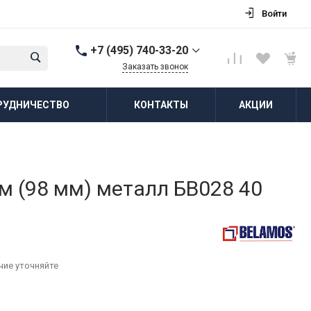
Войти
+7 (495) 740-33-20
Заказать звонок
+7 (495) 740-33-20
РУДНИЧЕСТВО
КОНТАКТЫ
АКЦИИ
г. Балашиха, д.
Соболиха, ул.
Новослободская, д.55,
к.1
Пн-Пт: 8:00-18:00 Cб-Вс:
Выходной
zakaz@vodovorot-opt.ru
м (98 мм) металл БВ028 40
чие уточняйте