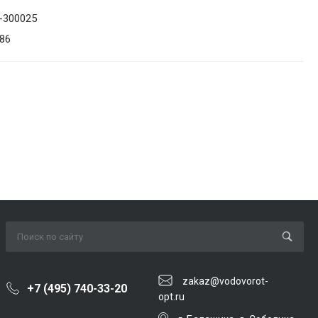
-300025
86
zakaz@vodovorot-
+7 (495) 740-33-20
opt.ru