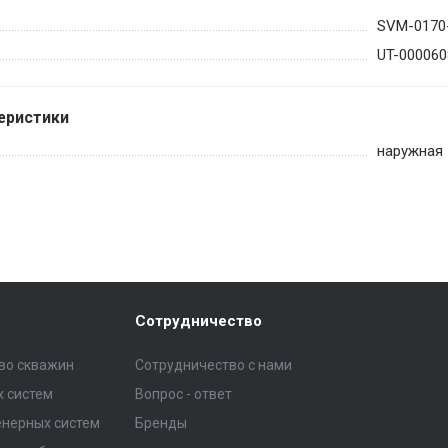
SVM-0170
UT-000060
еристики
наружная
Сотрудничество
тво скважин
Сотрудничество с нами
 систем
Вопрос - ответ
нерных систем
Бренды