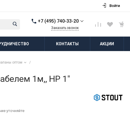
Войти
+7 (495) 740-33-20
Заказать звонок
+7 (495) 740-33-20
РУДНИЧЕСТВО
КОНТАКТЫ
АКЦИИ
г. Балашиха, д.
Соболиха, ул.
Новослободская, д.55,
к.1
лапаны оптом
/
Пн-Пт: 8:00-18:00 Cб-Вс:
Выходной
zakaz@vodovorot-opt.ru
белем 1м,, НР 1"
чие уточняйте