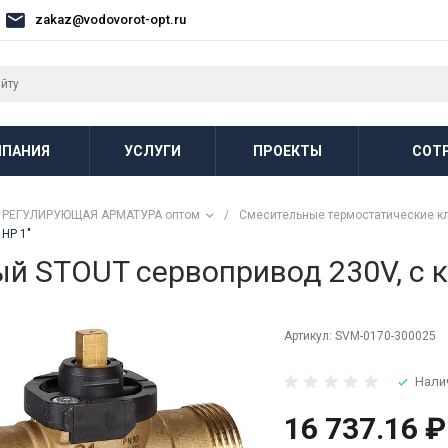
zakaz@vodovorot-opt.ru
ПАНИЯ
УСЛУГИ
ПРОЕКТЫ
СОТ
РЕГУЛИРУЮЩАЯ АРМАТУРА оптом
/
Смесительные термостатические к
НР 1"
й STOUT сервопривод 230V, с ка
Артикул:
SVM-0170-300025
Нали
16 737.16 ₽