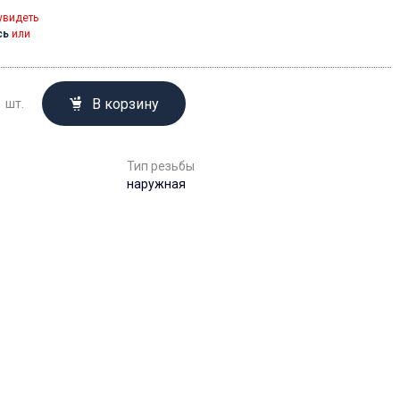
увидеть
сь
или
В корзину
шт.
Тип резьбы
наружная