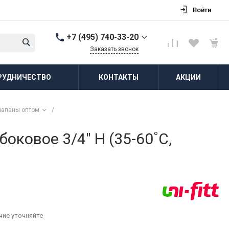
Войти
+7 (495) 740-33-20
Заказать звонок
+7 (495) 740-33-20
РУДНИЧЕСТВО
КОНТАКТЫ
АКЦИИ
г. Балашиха, д.
Соболиха, ул.
Новослободская, д.55,
к.1
лапаны оптом
/
Пн-Пт: 8:00-18:00 Cб-Вс:
Выходной
zakaz@vodovorot-opt.ru
ковое 3/4" Н (35-60˚С,
чие уточняйте