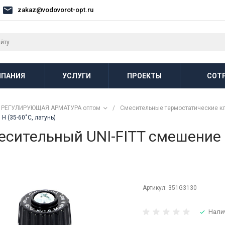
zakaz@vodovorot-opt.ru
ПАНИЯ
УСЛУГИ
ПРОЕКТЫ
СОТ
РЕГУЛИРУЮЩАЯ АРМАТУРА оптом
/
Смесительные термостатические к
 (35-60˚С, латунь)
сительный UNI-FITT смешение бо
Артикул:
351G3130
Нали