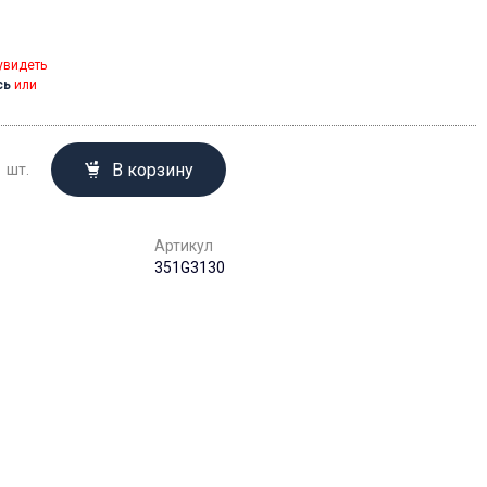
увидеть
сь
или
В корзину
шт.
Артикул
351G3130