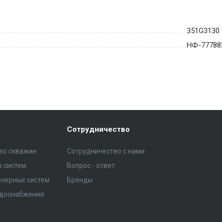
351G3130
НФ-77788
Сотрудничество
тво скважин
Сотрудничество с нами
 систем
Вопрос - ответ
нерных систем
Бренды
одоснабжения