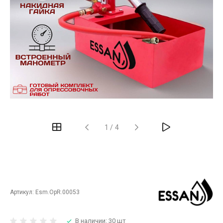
‹
›
1
/
4
Артикул:
Esm.OpR.00053
В наличии: 30 шт