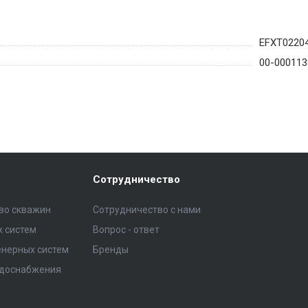
EFXT0220
00-000113
Сотрудничество
тво скважин
Сотрудничество с нами
 систем
Вопрос - ответ
нерных систем
Бренды
одоснабжения