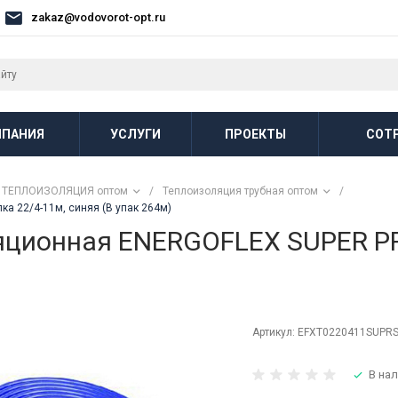
zakaz@vodovorot-opt.ru
ПАНИЯ
УСЛУГИ
ПРОЕКТЫ
СОТ
ТЕПЛОИЗОЛЯЦИЯ оптом
/
Теплоизоляция трубная оптом
/
а 22/4-11м, синяя (В упак 264м)
яционная ENERGOFLEX SUPER PR
Артикул:
EFXT0220411SUPR
В нал