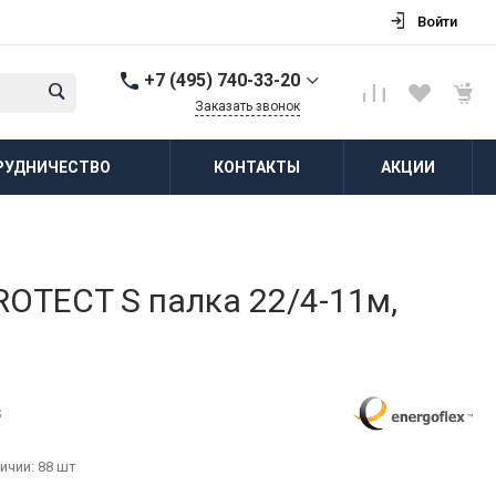
Войти
+7 (495) 740-33-20
Заказать звонок
+7 (495) 740-33-20
РУДНИЧЕСТВО
КОНТАКТЫ
АКЦИИ
г. Балашиха, д.
Соболиха, ул.
Новослободская, д.55,
к.1
Пн-Пт: 8:00-18:00 Cб-Вс:
Выходной
zakaz@vodovorot-opt.ru
OTECT S палка 22/4-11м,
S
ичии: 88 шт