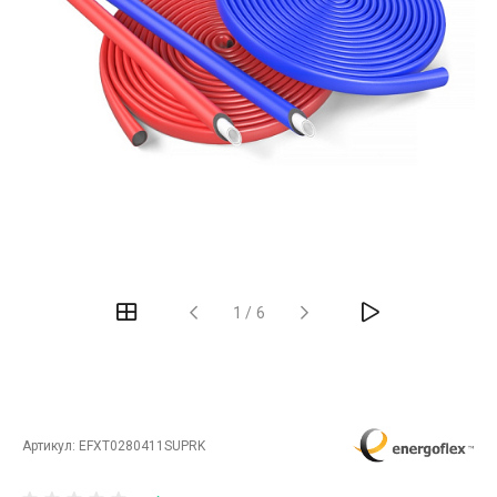
‹
›
1
/
6
Артикул:
EFXT0280411SUPRK