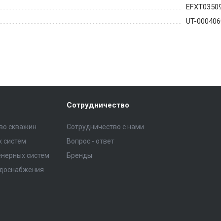
EFXT0350
UT-000406
Сотрудничество
тво скважин
Сотрудничество с нами
 систем
Вопрос - ответ
нерных систем
Бренды
одоснабжения