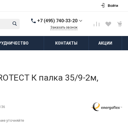
Войти
+7 (495) 740-33-20
Заказать звонок
+7 (495) 740-33-20
РУДНИЧЕСТВО
КОНТАКТЫ
АКЦИИ
г. Балашиха, д.
Соболиха, ул.
Новослободская, д.55,
к.1
Пн-Пт: 8:00-18:00 Cб-Вс:
Выходной
zakaz@vodovorot-opt.ru
OTECT К палка 35/9-2м,
136
чие уточняйте