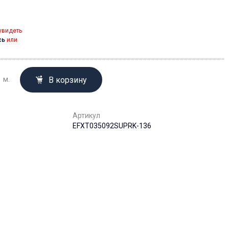
увидеть
сь
или
В корзину
м.
Артикул
EFXT035092SUPRK-136