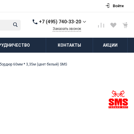
Войти
+7 (495) 740-33-20
Заказать звонок
+7 (495) 740-33-20
РУДНИЧЕСТВО
КОНТАКТЫ
АКЦИИ
г. Балашиха, д.
Соболиха, ул.
Новослободская, д.55,
к.1
бордюр 60мм * 3,35м (цвет белый) SMS
Пн-Пт: 8:00-18:00 Cб-Вс:
Выходной
zakaz@vodovorot-opt.ru