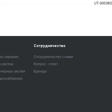
UT-000385
Сотрудничество
тво скважин
Сотрудничество с нами
 систем
Вопрос - ответ
нерных систем
Бренды
одоснабжения