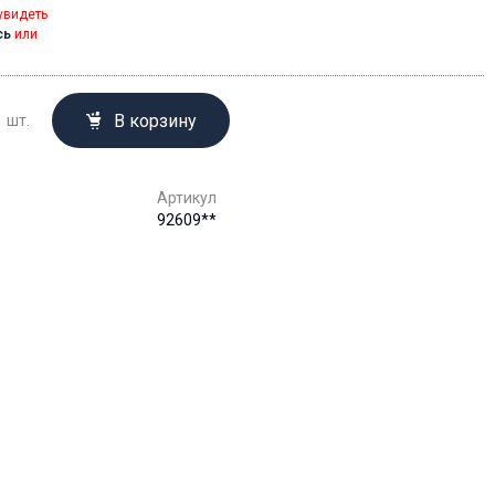
увидеть
сь
или
В корзину
шт.
Артикул
92609**