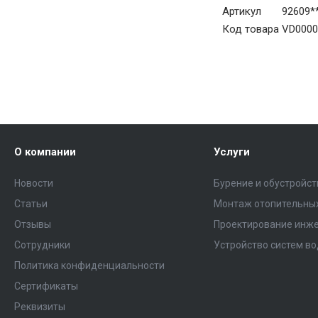
Артикул
92609*
Код товара
VD0000
О компании
Услуги
Новости
Бурение и обустройс
Статьи
Монтаж отопительных
Отзывы
Проектирование инже
Сотрудники
Устройство систем в
Политика конфиденциальности
Сертификаты
Реквизиты