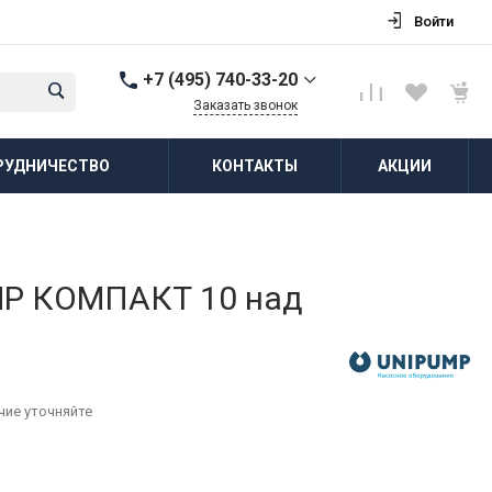
Войти
+7 (495) 740-33-20
Заказать звонок
+7 (495) 740-33-20
РУДНИЧЕСТВО
КОНТАКТЫ
АКЦИИ
г. Балашиха, д.
Соболиха, ул.
Новослободская, д.55,
к.1
Пн-Пт: 8:00-18:00 Cб-Вс:
Выходной
zakaz@vodovorot-opt.ru
MP КОМПАКТ 10 над
чие уточняйте