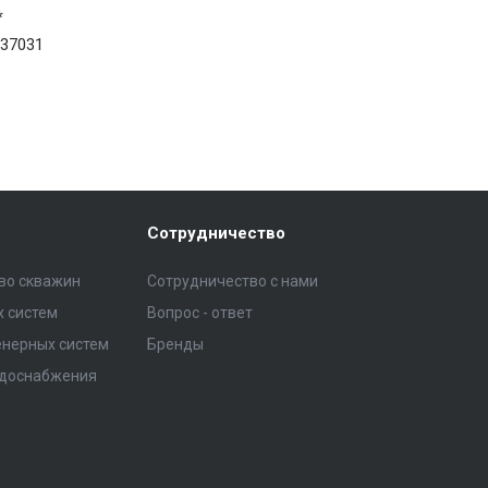
*
37031
Сотрудничество
тво скважин
Сотрудничество с нами
 систем
Вопрос - ответ
нерных систем
Бренды
одоснабжения