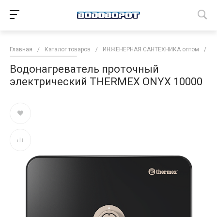
Главная
/
Каталог товаров
/
ИНЖЕНЕРНАЯ САНТЕХНИКА оптом
/
В
Водонагреватель проточный
электрический THERMEX ONYX 10000