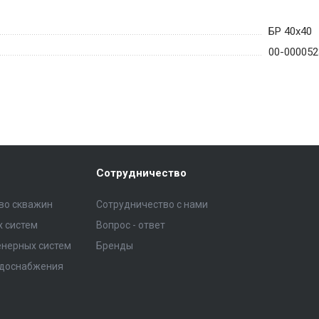
БР 40х40
00-000052
Сотрудничество
тво скважин
Сотрудничество с нами
 систем
Вопрос - ответ
нерных систем
Бренды
одоснабжения