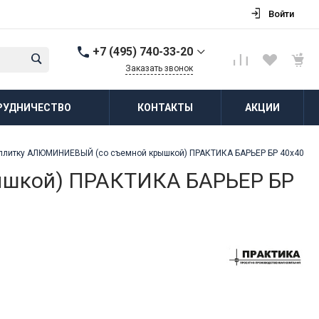
Войти
+7 (495) 740-33-20
Заказать звонок
+7 (495) 740-33-20
РУДНИЧЕСТВО
КОНТАКТЫ
АКЦИИ
г. Балашиха, д.
Соболиха, ул.
Новослободская, д.55,
к.1
плитку АЛЮМИНИЕВЫЙ (со съемной крышкой) ПРАКТИКА БАРЬЕР БР 40х40
Пн-Пт: 8:00-18:00 Cб-Вс:
Выходной
ышкой) ПРАКТИКА БАРЬЕР БР
zakaz@vodovorot-opt.ru