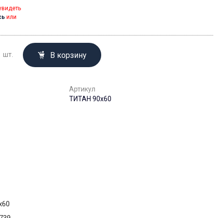
увидеть
сь
или
В корзину
шт.
Артикул
ТИТАН 90х60
х60
739