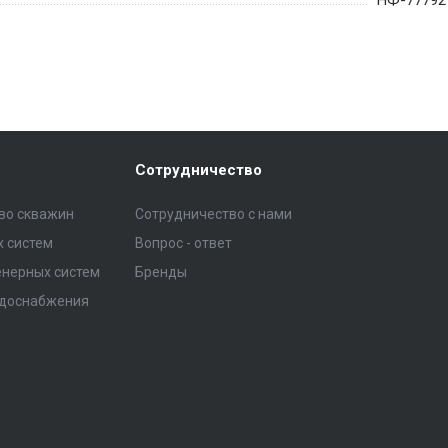
Сотрудничество
тво скважин
Сотрудничество с нами
 систем
Вопрос - ответ
нерных систем
Бренды
одоснабжения