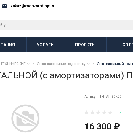
zakaz@vodovorot-opt.ru
ПАНИЯ
УСЛУГИ
ПРОЕКТЫ
СОТ
НТЕХНИЧЕСКИЕ
/
Люки напольные под плитку
/
Люк напольный под 
СТАЛЬНОЙ (с амортизаторами) 
Артикул:
ТИТАН 90х60
16 300 ₽