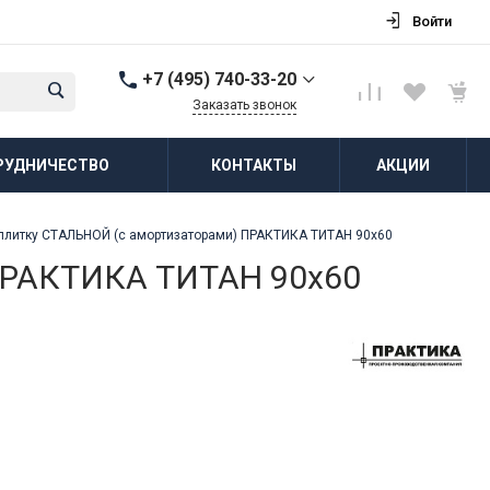
Войти
+7 (495) 740-33-20
Заказать звонок
+7 (495) 740-33-20
РУДНИЧЕСТВО
КОНТАКТЫ
АКЦИИ
г. Балашиха, д.
Соболиха, ул.
Новослободская, д.55,
к.1
плитку СТАЛЬНОЙ (с амортизаторами) ПРАКТИКА ТИТАН 90х60
Пн-Пт: 8:00-18:00 Cб-Вс:
Выходной
ПРАКТИКА ТИТАН 90х60
zakaz@vodovorot-opt.ru