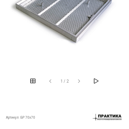
‹
›
1
/
2
Артикул:
БР 70х70