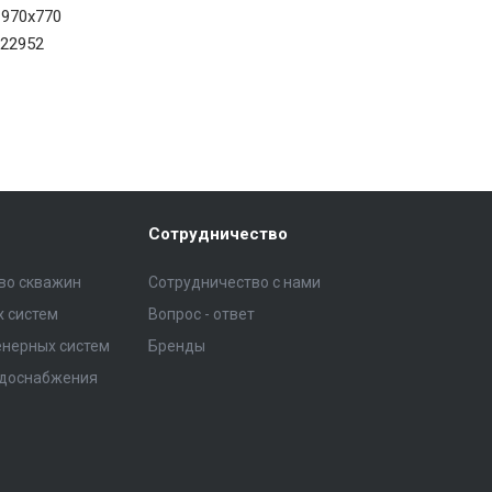
970x770
22952
Сотрудничество
тво скважин
Сотрудничество с нами
 систем
Вопрос - ответ
нерных систем
Бренды
одоснабжения