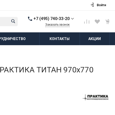
Войти
+7 (495) 740-33-20
Заказать звонок
+7 (495) 740-33-20
РУДНИЧЕСТВО
КОНТАКТЫ
АКЦИИ
г. Балашиха, д.
Соболиха, ул.
Новослободская, д.55,
к.1
Пн-Пт: 8:00-18:00 Cб-Вс:
Выходной
zakaz@vodovorot-opt.ru
 ПРАКТИКА ТИТАН 970x770