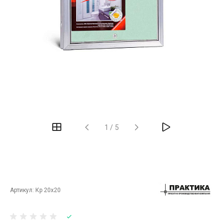
‹
›
1
/
5
Артикул:
Кр 20х20