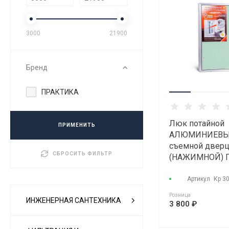
3000
21900
Бренд
ПРАКТИКА
Люк потайной
ПРИМЕНИТЬ
АЛЮМИНИЕВЫ
съемной двер
СБРОСИТЬ ФИЛЬТР
(НАЖИМНОЙ) 
"КОНТУР" КР 3
Артикул
Кр 3
Розница
ИНЖЕНЕРНАЯ САНТЕХНИКА
3 800 ₽