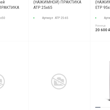
цей
(НАЖИМНОЙ) ПРАКТИКА
(НАЖИ
ПРАКТИКА
АТР 25х65
ETP 95x
0x50
0x50
Артикул
АТР 25-65
Арт
Розница
20 600 