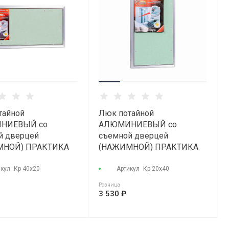
тайной
Люк потайной
НИЕВЫЙ со
АЛЮМИНИЕВЫЙ со
й дверцей
съемной дверцей
МНОЙ) ПРАКТИКА
(НАЖИМНОЙ) ПРАКТИКА
Р" КР 40x20
"КОНТУР" КР 20x40
икул
Кр 40х20
Артикул
Кр 20х40
Розница
3 530 ₽