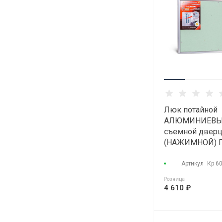
Люк потайной
АЛЮМИНИЕВЫ
съемной двер
(НАЖИМНОЙ) 
"КОНТУР" КР 6
Артикул
Кр 6
Розница
4 610 ₽