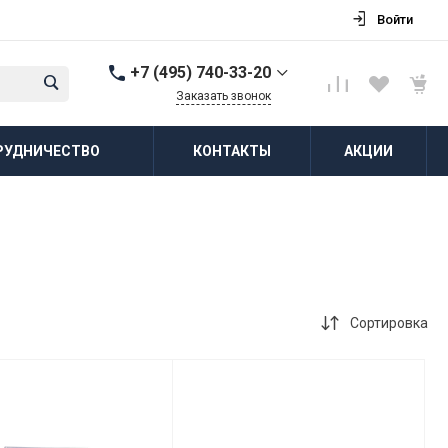
Войти
+7 (495) 740-33-20
Заказать звонок
+7 (495) 740-33-20
РУДНИЧЕСТВО
КОНТАКТЫ
АКЦИИ
г. Балашиха, д.
Соболиха, ул.
Новослободская, д.55,
к.1
Пн-Пт: 8:00-18:00 Cб-Вс:
Выходной
zakaz@vodovorot-opt.ru
Сортировка