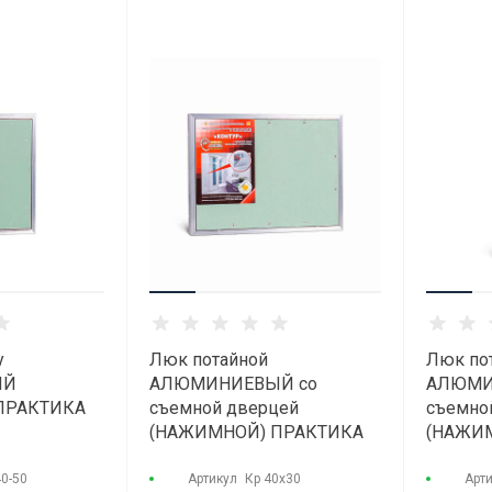
у
Люк потайной
Люк по
ЫЙ
АЛЮМИНИЕВЫЙ со
АЛЮМИ
ПРАКТИКА
съемной дверцей
съемно
(НАЖИМНОЙ) ПРАКТИКА
(НАЖИ
"КОНТУР" КР 40x30
"КОНТУ
40-50
Артикул
Кр 40х30
Арт