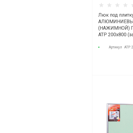
Люк под плитк
АЛЮМИНИЕВ
(НАЖИМНОЙ) 
АТР 200х800 (з
позиция)
Артикул
АТР 