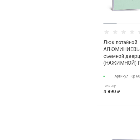
Люк потайной
АЛЮМИНИЕВЫ
съемной двер
(НАЖИМНОЙ) 
"КОНТУР" КР 6
Артикул
Кр 6
Розница
4 890 ₽