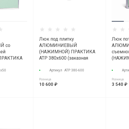
Люк под плитку
Люк по
Й со
АЛЮМИНИЕВЫЙ
АЛЮМИ
цей
(НАЖИМНОЙ) ПРАКТИКА
съемно
ПРАКТИКА
АТР 380х600 (заказная
(НАЖИ
0х50
позиция)
"КОНТУ
0х50
Артикул
АТР 380-600
Арт
Розница
Розница
10 600 ₽
3 540 ₽