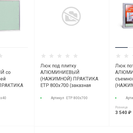
Люк под плитку
Люк по
Й со
АЛЮМИНИЕВЫЙ
АЛЮМИ
цей
(НАЖИМНОЙ) ПРАКТИКА
съемно
ПРАКТИКА
ETP 800x700 (заказная
(НАЖИ
0х40
позиция)
"КОНТУ
0х40
Артикул
ЕТР 800х700
Арт
Розница
3 540 ₽