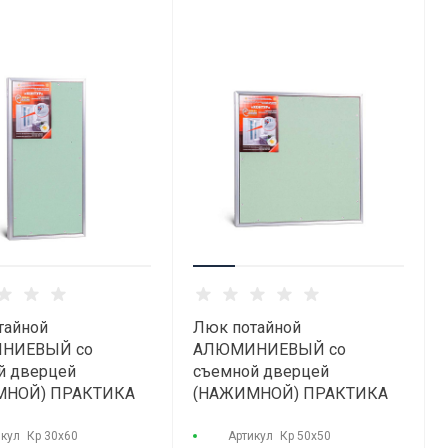
тайной
Люк потайной
НИЕВЫЙ со
АЛЮМИНИЕВЫЙ со
й дверцей
съемной дверцей
МНОЙ) ПРАКТИКА
(НАЖИМНОЙ) ПРАКТИКА
Р" КР 30x60
"КОНТУР" КР 50х50
икул
Кр 30х60
Артикул
Кр 50х50