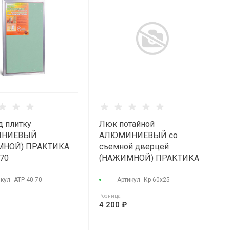
д плитку
Люк потайной
НИЕВЫЙ
АЛЮМИНИЕВЫЙ со
МНОЙ) ПРАКТИКА
съемной дверцей
70
(НАЖИМНОЙ) ПРАКТИКА
"КОНТУР" КР 60х25
икул
АТР 40-70
Артикул
Кр 60х25
Розница
4 200 ₽