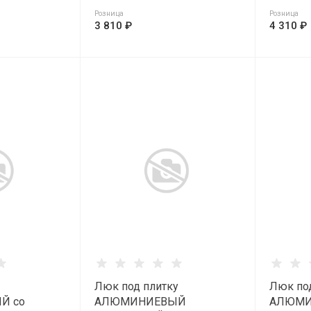
Розница
Розница
3 810 ₽
4 310 ₽
Люк под плитку
Люк по
Й со
АЛЮМИНИЕВЫЙ
АЛЮМИ