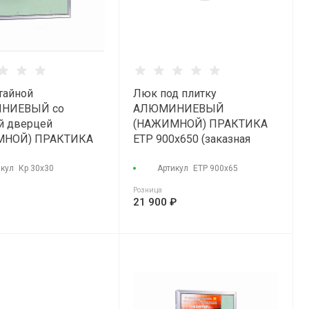
тайной
Люк под плитку
НИЕВЫЙ со
АЛЮМИНИЕВЫЙ
й дверцей
(НАЖИМНОЙ) ПРАКТИКА
МНОЙ) ПРАКТИКА
ETP 900x650 (заказная
Р" КР 30x30
позиция)
икул
Кр 30х30
Артикул
ЕТР 900х65
Розница
21 900 ₽