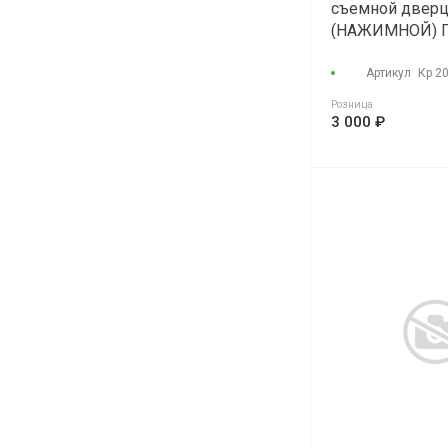
съемной двер
(НАЖИМНОЙ) 
"КОНТУР" КР 2
Артикул
Кр 2
Розница
3 000 ₽