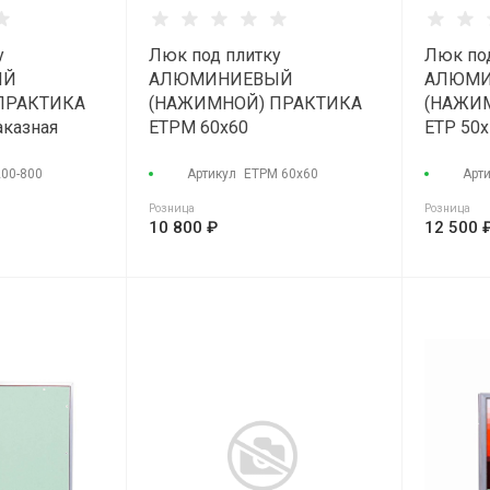
у
Люк под плитку
Люк по
ЫЙ
АЛЮМИНИЕВЫЙ
АЛЮМИ
ПРАКТИКА
(НАЖИМНОЙ) ПРАКТИКА
(НАЖИ
аказная
ETPM 60x60
ETP 50
200-800
Артикул
ETPM 60х60
Арт
Розница
Розница
10 800 ₽
12 500 