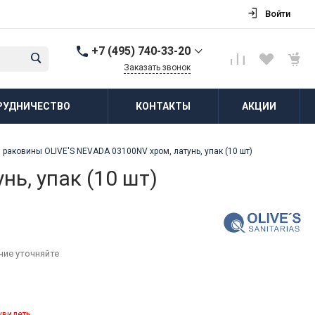
Войти
+7 (495) 740-33-20
Заказать звонок
+7 (495) 740-33-20
РУДНИЧЕСТВО
КОНТАКТЫ
АКЦИИ
г. Балашиха, д.
Соболиха, ул.
Новослободская, д.55,
к.1
раковины OLIVE'S NEVADA 03100NV хром, латунь, упак (10 шт)
Пн-Пт: 8:00-18:00 Cб-Вс:
Выходной
ь, упак (10 шт)
zakaz@vodovorot-opt.ru
чие уточняйте
увидеть