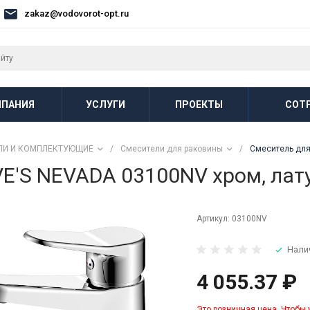
zakaz@vodovorot-opt.ru
ПАНИЯ
УСЛУГИ
ПРОЕКТЫ
СОТ
ЛИ И КОМПЛЕКТУЮЩИЕ
/
Смесители для раковины
/
Смеситель для 
'S NEVADA 03100NV хром, латун
Артикул:
03100NV
Нали
4 055.37 ₽
Это розничная цена. Чтобы 