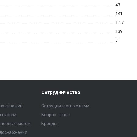
43
141
1.17
139
7
Сотрудничество
тво скважин
Сотрудничество с нами
 систем
Вопрос - ответ
нерных систем
Бренды
одоснабжения