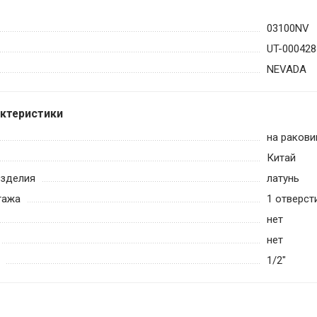
03100NV
UT-000428
NEVADA
актеристики
на ракови
Китай
изделия
латунь
тажа
1 отверст
нет
нет
1/2"