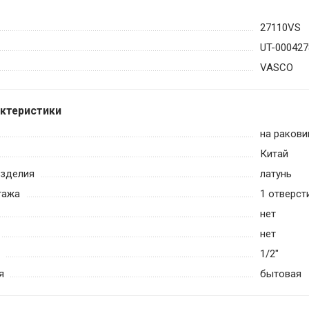
27110VS
UT-000427
VASCO
актеристики
на ракови
Китай
изделия
латунь
тажа
1 отверст
нет
нет
1/2"
я
бытовая