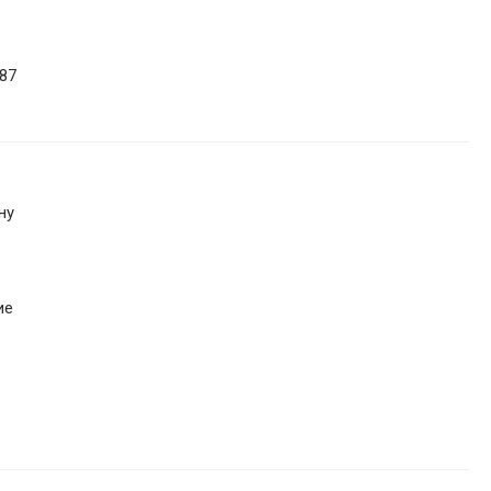
87
ну
ие