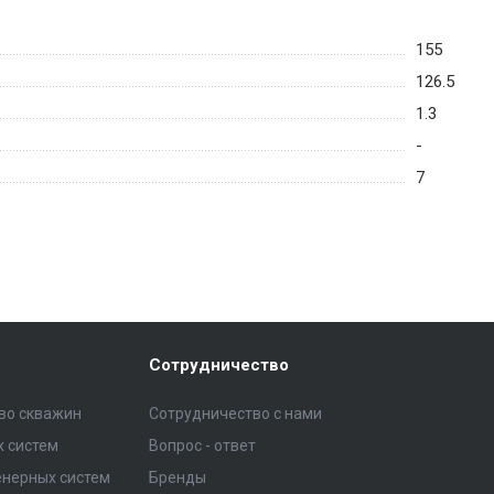
155
126.5
1.3
-
7
Сотрудничество
тво скважин
Сотрудничество с нами
 систем
Вопрос - ответ
нерных систем
Бренды