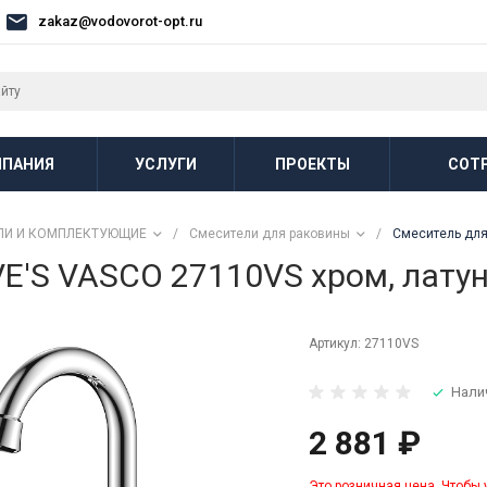
zakaz@vodovorot-opt.ru
ПАНИЯ
УСЛУГИ
ПРОЕКТЫ
СОТ
ЛИ И КОМПЛЕКТУЮЩИЕ
/
Смесители для раковины
/
Смеситель для 
'S VASCO 27110VS хром, латунь,
Артикул:
27110VS
Нали
2 881 ₽
Это розничная цена. Чтобы 