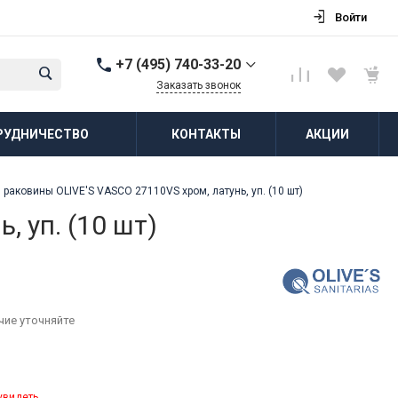
Войти
+7 (495) 740-33-20
Заказать звонок
+7 (495) 740-33-20
РУДНИЧЕСТВО
КОНТАКТЫ
АКЦИИ
г. Балашиха, д.
Соболиха, ул.
Новослободская, д.55,
к.1
раковины OLIVE'S VASCO 27110VS хром, латунь, уп. (10 шт)
Пн-Пт: 8:00-18:00 Cб-Вс:
Выходной
 уп. (10 шт)
zakaz@vodovorot-opt.ru
чие уточняйте
увидеть