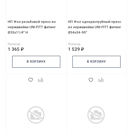
НП Угол резьбовой пресс из
НП Угол однораструбный пресс
нержавейки UNI-FITT фитинг
из нержавейки UNI-FITT фитинг
Ø35x11/4" Н
Ø54х54-90°
Розница
Розница
1 365 ₽
1 529 ₽
В КОРЗИНУ
В КОРЗИНУ