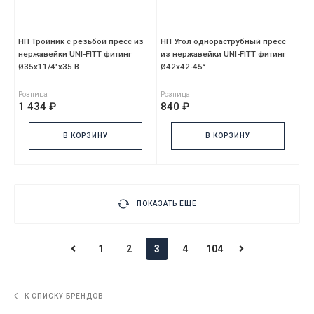
НП Тройник с резьбой пресс из
НП Угол однораструбный пресс
нержавейки UNI-FITT фитинг
из нержавейки UNI-FITT фитинг
Ø35х11/4"х35 В
Ø42х42-45°
Розница
Розница
1 434 ₽
840 ₽
В КОРЗИНУ
В КОРЗИНУ
ПОКАЗАТЬ ЕЩЕ
1
2
3
4
104
К СПИСКУ БРЕНДОВ