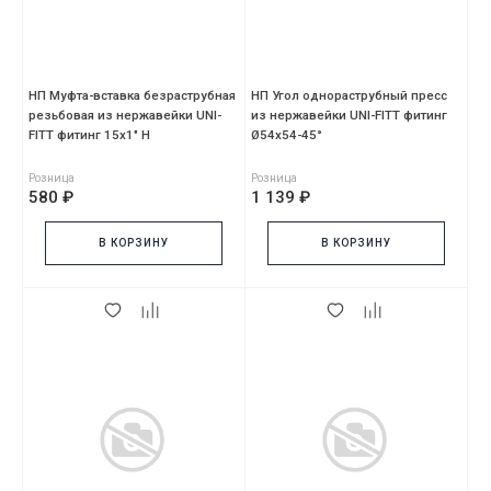
НП Муфта-вставка безраструбная
НП Угол однораструбный пресс
резьбовая из нержавейки UNI-
из нержавейки UNI-FITT фитинг
FITT фитинг 15х1" Н
Ø54х54-45°
Розница
Розница
580 ₽
1 139 ₽
В КОРЗИНУ
В КОРЗИНУ