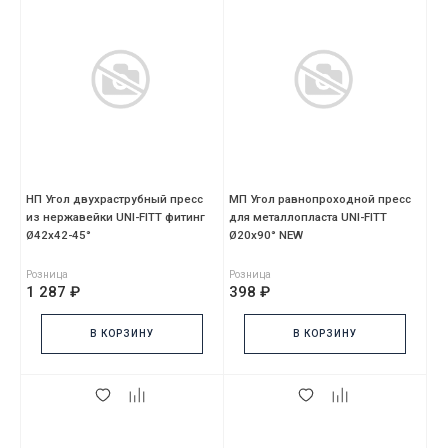
НП Угол двухраструбный пресс
МП Угол равнопроходной пресс
из нержавейки UNI-FITT фитинг
для металлопласта UNI-FITT
Ø42х42-45°
Ø20х90° NEW
Розница
Розница
1 287 ₽
398 ₽
В КОРЗИНУ
В КОРЗИНУ