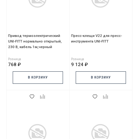
Привод термоэлектрический
Пресс-клещи V22 для пресс-
UNI-FITT нормально открытый,
инструмента UNI-FITT
230 В, кабель 1м,черный
Розница
Розница
768 ₽
9 124 ₽
В КОРЗИНУ
В КОРЗИНУ