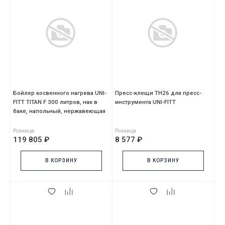
Бойлер косвенного нагрева UNI-
Пресс-клещи TH26 для пресс-
FITT TITAN F 300 литров, нак в
инструмента UNI-FITT
баке, напольный, нержавеющая
сталь
Розница
Розница
119 805 ₽
8 577 ₽
В КОРЗИНУ
В КОРЗИНУ