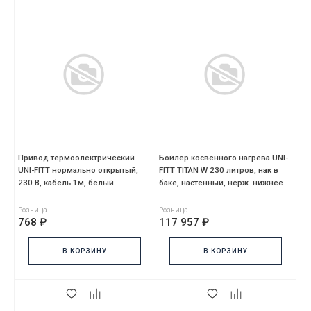
Привод термоэлектрический
Бойлер косвенного нагрева UNI-
UNI-FITT нормально открытый,
FITT TITAN W 230 литров, нак в
230 В, кабель 1м, белый
баке, настенный, нерж. нижнее
подкл.
Розница
Розница
768 ₽
117 957 ₽
В КОРЗИНУ
В КОРЗИНУ