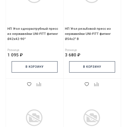
НП Угол однораструбный пресс
НП Угол резьбовой пресс из
из нержавейки UNI-FITT фитинг
нержавейки UNI-FITT фитинг
Ø42х42-90°
Ø54x2" В
Розница
Розница
1 095 ₽
3 680 ₽
В КОРЗИНУ
В КОРЗИНУ