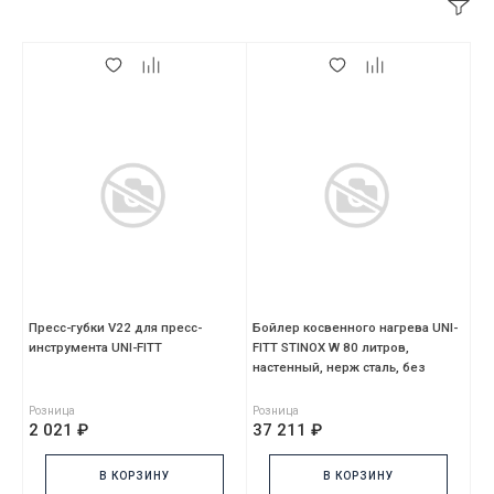
Пресс-губки V22 для пресс-
Бойлер косвенного нагрева UNI-
инструмента UNI-FITT
FITT STINOX W 80 литров,
настенный, нерж сталь, без
ревизионного отвер
Розница
Розница
2 021 ₽
37 211 ₽
В КОРЗИНУ
В КОРЗИНУ