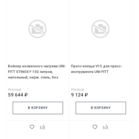
Бойлер косвенного нагрева UNI-
Пресс-клещи V15 для пресс-
FITT STINOX F 150 литров,
инструмента UNI-FITT
напольный, нерж. сталь, без
ревизионного отв
Розница
Розница
59 644 ₽
9 124 ₽
В КОРЗИНУ
В КОРЗИНУ