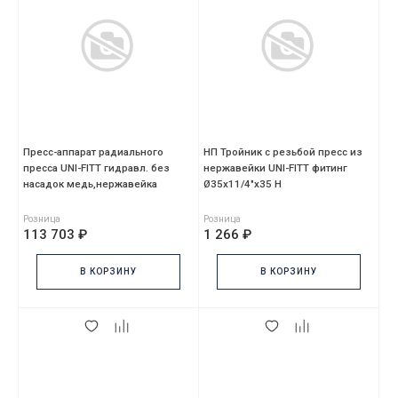
Пресс-аппарат радиального
НП Тройник с резьбой пресс из
пресса UNI-FITT гидравл. без
нержавейки UNI-FITT фитинг
насадок медь,нержавейка
Ø35х11/4"х35 Н
Розница
Розница
113 703 ₽
1 266 ₽
В КОРЗИНУ
В КОРЗИНУ