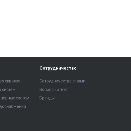
Сотрудничество
тво скважин
Сотрудничество с нами
 систем
Вопрос - ответ
нерных систем
Бренды
одоснабжения