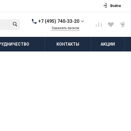
Войти
+7 (495) 740-33-20
Заказать звонок
+7 (495) 740-33-20
РУДНИЧЕСТВО
КОНТАКТЫ
АКЦИИ
г. Балашиха, д.
Соболиха, ул.
Новослободская, д.55,
к.1
Пн-Пт: 8:00-18:00 Cб-Вс:
Выходной
zakaz@vodovorot-opt.ru