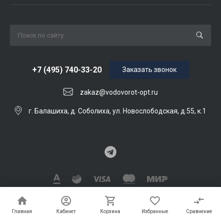
+7 (495) 740-33-20
Заказать звонок
zakaz@vodovorot-opt.ru
г. Балашиха, д. Соболиха, ул. Новослободская, д.55, к.1
© 2026 ВОDОВОРОТ опт, Все права защищены
Главная
Главная
Кабинет
Кабинет
Корзина
Корзина
Избранные
Избранные
Сравнение
Сравнение